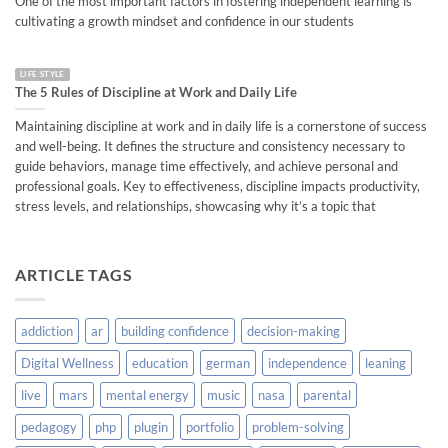
One of the most important factors in fostering independent learning is
cultivating a growth mindset and confidence in our students
LIFE STYLE
The 5 Rules of Discipline at Work and Daily Life
Maintaining discipline at work and in daily life is a cornerstone of success
and well-being. It defines the structure and consistency necessary to
guide behaviors, manage time effectively, and achieve personal and
professional goals. Key to effectiveness, discipline impacts productivity,
stress levels, and relationships, showcasing why it’s a topic that
ARTICLE TAGS
addiction
ar
building confidence
decision-making
Digital Wellness
education
german
independence
leaning
live
mars
mental energy
music
nasa
parental
pedagogy
php
plugin
portfolio
problem-solving