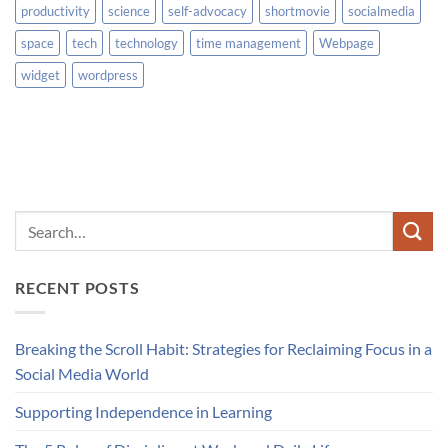
productivity
science
self-advocacy
shortmovie
socialmedia
space
tech
technology
time management
Webpage
widget
wordpress
RECENT POSTS
Breaking the Scroll Habit: Strategies for Reclaiming Focus in a
Social Media World
Supporting Independence in Learning